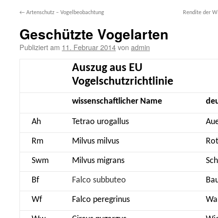
←
Artenschutz – Vogelbeobachtung
Rendite der W
springen
Geschützte Vogelarten
Publiziert am
11. Februar 2014
von
admin
Auszug aus EU
Vogelschutzrichtlinie
wissenschaftlicher Name
de
Ah
Tetrao urogallus
Au
Rm
Milvus milvus
Rot
Swm
Milvus migrans
Sch
Bf
Falco subbuteo
Ba
Wf
Falco peregrinus
Wa