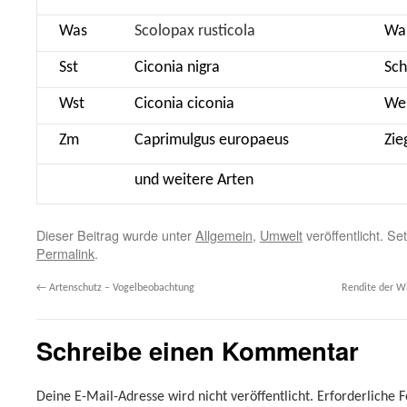
Was
Scolopax rusticola
Wa
Sst
Ciconia nigra
Sch
Wst
Ciconia ciconia
We
Zm
Caprimulgus europaeus
Zie
und weitere Arten
Dieser Beitrag wurde unter
Allgemein
,
Umwelt
veröffentlicht. S
Permalink
.
←
Artenschutz – Vogelbeobachtung
Rendite der W
Schreibe einen Kommentar
Deine E-Mail-Adresse wird nicht veröffentlicht.
Erforderliche F