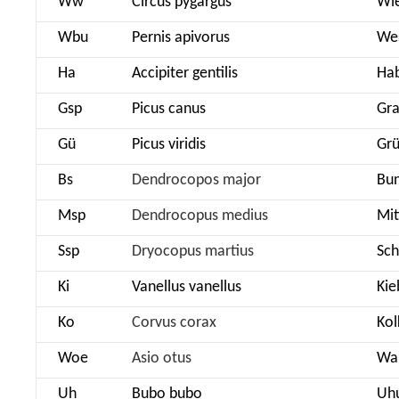
Ww
Circus pygargus
Wi
Wbu
Pernis apivorus
We
Ha
Accipiter gentilis
Hab
Gsp
Picus canus
Gra
Gü
Picus viridis
Grü
Bs
Dendrocopos major
Bun
Msp
Dendrocopus medius
Mit
Ssp
Dryocopus martius
Sch
Ki
Vanellus vanellus
Kie
Ko
Corvus corax
Kol
Woe
Asio otus
Wa
Uh
Bubo bubo
Uh