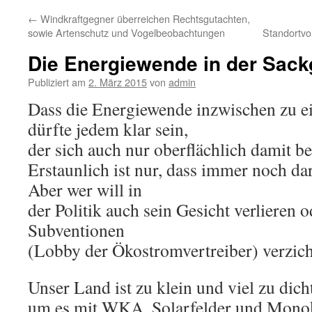
←
Windkraftgegner überreichen Rechtsgutachten,
springen
sowie Artenschutz und Vogelbeobachtungen
Standortvo
Die Energiewende in der Sac
Publiziert am
2. März 2015
von
admin
Dass die Energiewende inzwischen zu ei
dürfte jedem klar sein,
der sich auch nur oberflächlich damit be
Erstaunlich ist nur, dass immer noch dar
Aber wer will in
der Politik auch sein Gesicht verlieren o
Subventionen
(Lobby der Ökostromvertreiber) verzic
Unser Land ist zu klein und viel zu dicht
um es mit WKA, Solarfelder und Monok