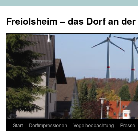
Freiolsheim – das Dorf an de
Zum
Start
Dorfimpressionen
Vogelbeobachtung
Presse
Inhalt